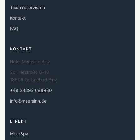
Tisch reservieren
Kontakt
FAQ
KONTAKT
Hotel Meersinn Binz
Schillerstraße 6–10
18609 Ostseebad Binz
+49 38393 698930
info@meersinn.de
DIREKT
MeerSpa